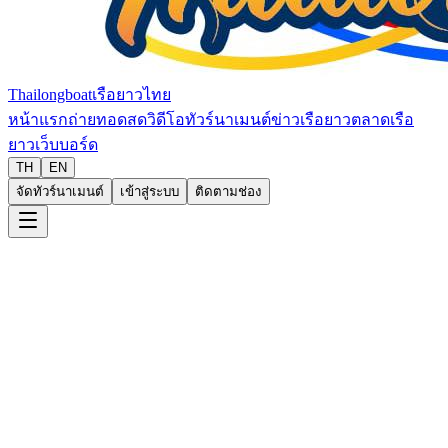
Thailongboat
เรือยาวไทย
หน้าแรก
ถ่ายทอดสด
วิดีโอ
ทัวร์นาเมนต์
ข่าวเรือยาว
ตลาดเรือ
ยาว
เว็บบอร์ด
TH
EN
จัดทัวร์นาเมนต์
เข้าสู่ระบบ
ติดตามช่อง